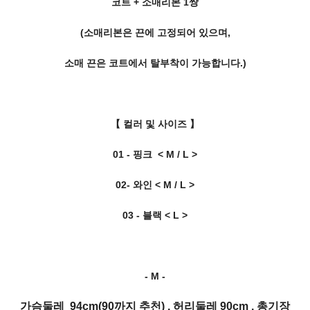
코트 + 소매리본 1쌍
(소매리본은 끈에 고정되어 있으며,
소매 끈은 코트에서 탈부착이 가능합니다.)
【 컬러 및 사이즈 】
01 - 핑크 < M / L >
02- 와인
< M / L >
03 - 블랙
< L >
- M -
가슴둘레 94cm(90까지 추천) , 허리둘레 90cm , 총기장