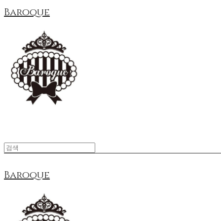
Baroque
Baroque