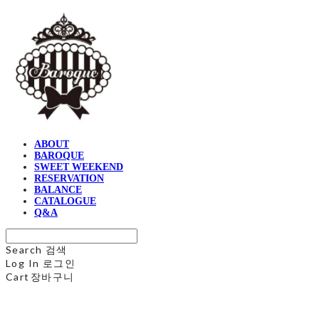
ABOUT
BAROQUE
SWEET WEEKEND
RESERVATION
BALANCE
CATALOGUE
Q&A
Search
검색
Log In
로그인
Cart
장바구니